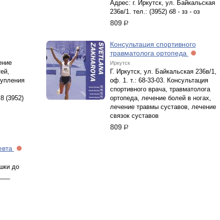
Адрес: г. Иркутск, ул. Байкальская
236в/1. тел.: (3952) б8 - зз - оз
809
р.
Консультация спортивного
травматолога ортопеда
ение
Иркутск
ей,
Г. Иркутск, ул. Байкальская 236в/1,
тупления
оф. 1. т.: 68-33-03. Консультация
спортивного врача, травматолога
8 (3952)
ортопеда, лечение болей в ногах,
лечение травмы суставов, лечение
связок суставов
809
р.
евта
шки до
___