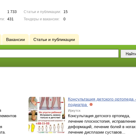
1 733
Статьи и публикации:
15
ги:
431
Тендеры и вакансии:
0
Вакансии
Статьи и публикации
Консультация детского ортопеда 
подиатра
в
Иркутск
элементов
Консультация детского ортопеда,
лечение плоскостопия, исправление
я
деформаций, лечение болей в ногах
та.
лечение дисплазии суставов...