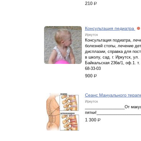
210
р.
Консультация педиатра
Иркутск
Консультация подиатра, леч
болезней стопы, лечение дет
дисплазии, справка для пос
в школу, сад. г. Иркутск, ул.
Байкальская 236в/1, оф.1. т. 
68-33-03
900
р.
Сеанс Мануального терап
Иркутск
__________________От маку
пятки!____________________
1 300
р.